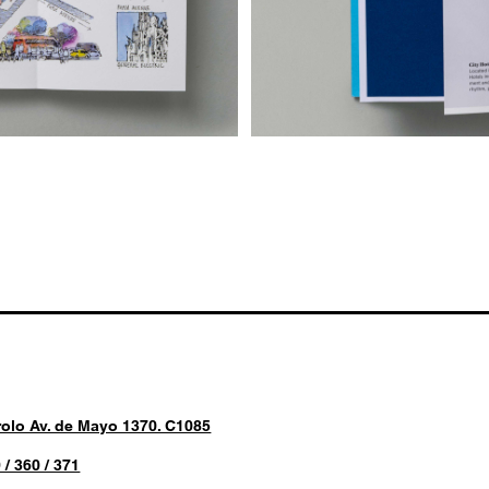
rolo Av. de Mayo 1370. C1085
 / 360 / 371